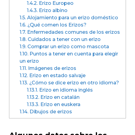
1.4.2.
Erizo Europeo
1.4.3.
Erizo albino
1.5.
Alojamiento para un erizo doméstico
1.6.
¿Qué comen los Erizos?
1.7.
Enfermedades comunes de los erizos
1.8.
Cuidados a tener con un erizo
1.9.
Comprar un erizo como mascota
1.10.
Puntos a tener en cuenta para elegir
un erizo
1.11.
Imágenes de erizos
1.12.
Erizo en estado salvaje
1.13.
¿Cómo se dice erizo en otro idioma?
1.13.1.
Erizo en idioma inglés
1.13.2.
Erizo en catalán
1.13.3.
Erizo en euskera
1.14.
Dibujos de erizos