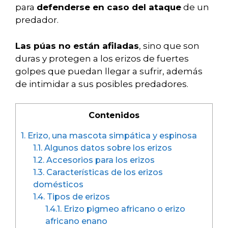
para
defenderse en caso del ataque
de un
predador.
Las púas no están afiladas
, sino que son
duras y protegen a los erizos de fuertes
golpes que puedan llegar a sufrir, además
de intimidar a sus posibles predadores.
Contenidos
1.
Erizo, una mascota simpática y espinosa
1.1.
Algunos datos sobre los erizos
1.2.
Accesorios para los erizos
1.3.
Características de los erizos
domésticos
1.4.
Tipos de erizos
1.4.1.
Erizo pigmeo africano o erizo
africano enano