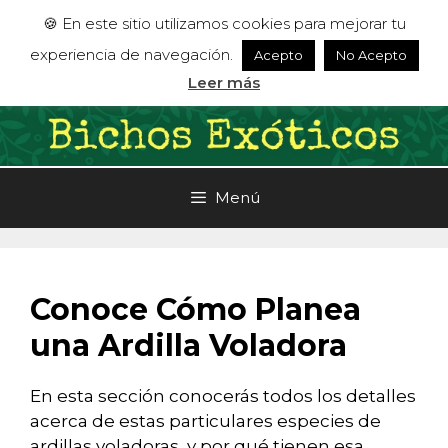
Saltar
🍪 En este sitio utilizamos cookies para mejorar tu
al
experiencia de navegación.
Acepto
No Acepto
contenido
Leer más
Menú
Conoce Cómo Planea
una Ardilla Voladora
En esta sección conocerás todos los detalles
acerca de estas particulares especies de
ardillas voladoras, y por qué tienen esa