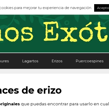
s cookies para mejorar tu experiencia de navegación.
Acepto
ures
Lagartos
Erizos
Puercoespines
aces de erizo
riginales
que puedas encontrar para usarlo en cual