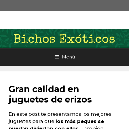
Saltar
al
contenido
Menú
Gran calidad en
juguetes de erizos
En este post te presentamos los mejores
juguetes para que
los más peques se
puedan diviertan con ellos
. También