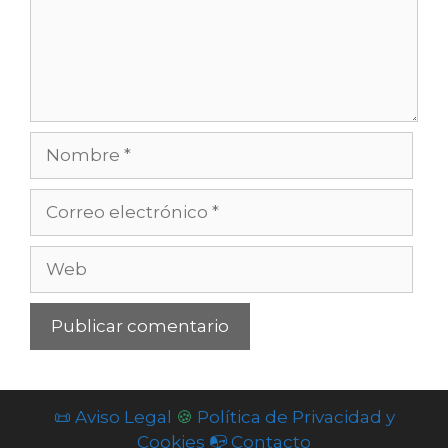
Nombre
Correo
electrónico
Web
📜 Aviso Legal
🍪
Política de Privacidad y
Cookies
📭 Contacto