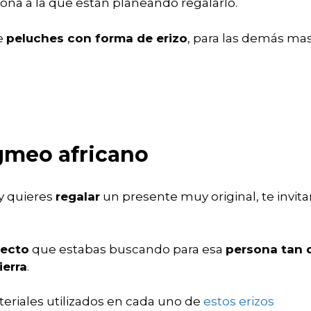
sona a la que están planeando regalarlo.
e
peluches con forma de erizo
, para las demás ma
.
gmeo africano
y quieres
regalar
un presente muy original, te invita
fecto
que estabas buscando para esa
persona tan 
ierra
.
teriales utilizados en cada uno de
estos erizos