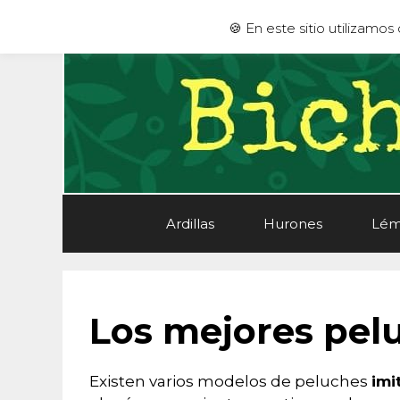
Saltar
🍪 En este sitio utilizamo
al
contenido
Ardillas
Hurones
Lém
Los mejores pelu
Existen varios modelos de peluches
imi