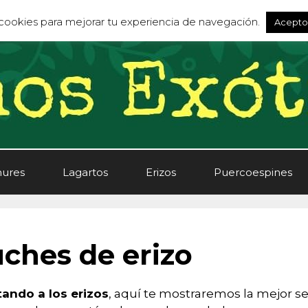
s cookies para mejorar tu experiencia de navegación.
Acepto
ures
Lagartos
Erizos
Puercoespines
ches de erizo
tando a los erizos
, aquí te mostraremos la mejor se