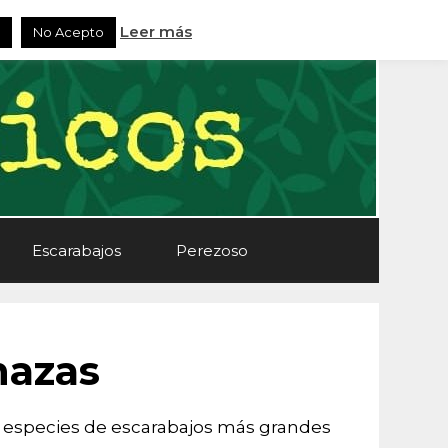
Leer más
No Acepto
Escarabajos
Perezoso
nazas
as especies de escarabajos más grandes