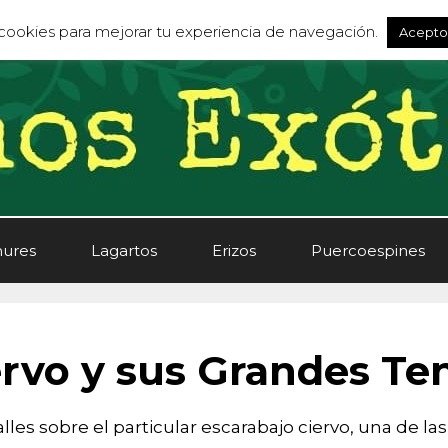
s cookies para mejorar tu experiencia de navegación.
Acepto
ures
Lagartos
Erizos
Puercoespines
ervo y sus Grandes Te
lles sobre el particular escarabajo ciervo, una de l