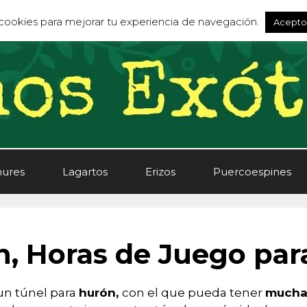
s cookies para mejorar tu experiencia de navegación.
Acepto
ures
Lagartos
Erizos
Puercoespines
n, Horas de Juego par
un túnel para
hurón,
con el que pueda tener
muchas