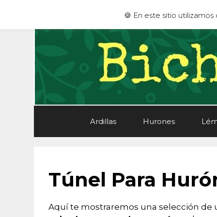
Saltar
🍪 En este sitio utilizamo
al
contenido
Ardillas
Hurones
Lém
Túnel Para Huró
Aquí te mostraremos una selección de 