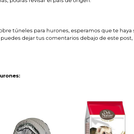
s, podrás revisar el país de origen.
obre túneles para hurones, esperamos que te haya s
puedes dejar tus comentarios debajo de este post, 
hurones: