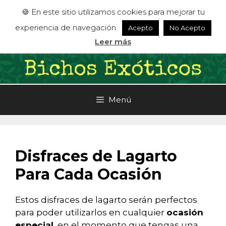
Saltar
🍪 En este sitio utilizamos cookies para mejorar tu
al
experiencia de navegación.
Acepto
No Acepto
contenido
Leer más
Menú
Disfraces de Lagarto
Para Cada Ocasión
Estos disfraces de lagarto serán perfectos
para poder utilizarlos en cualquier
ocasión
especial
, en el momento que tengas una