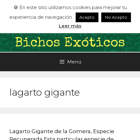
Saltar
🍪 En este sitio utilizamos cookies para mejorar tu
al
experiencia de navegación.
Acepto
No Acepto
contenido
Leer más
Menú
lagarto gigante
Lagarto Gigante de la Gomera, Especie
Recuperada Esta particular especie de