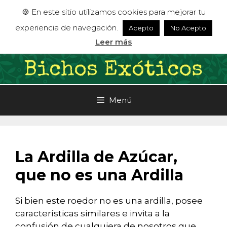
Saltar
🍪 En este sitio utilizamos cookies para mejorar tu
al
experiencia de navegación.
Acepto
No Acepto
contenido
Leer más
Menú
La Ardilla de Azúcar,
que no es una Ardilla
Si bien este roedor no es una ardilla, posee
características similares e invita a la
confusión de cualquiera de nosotros que