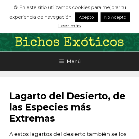
Saltar
🍪 En este sitio utilizamos cookies para mejorar tu
al
experiencia de navegación.
Acepto
No Acepto
contenido
Leer más
Menú
Lagarto del Desierto, de
las Especies más
Extremas
A estos lagartos del desierto también se los