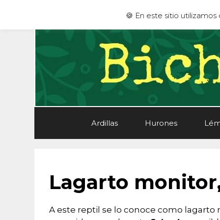
Saltar
🍪 En este sitio utilizamo
al
contenido
Ardillas
Hurones
Lém
Lagarto monitor,
A este reptil se lo conoce como lagarto