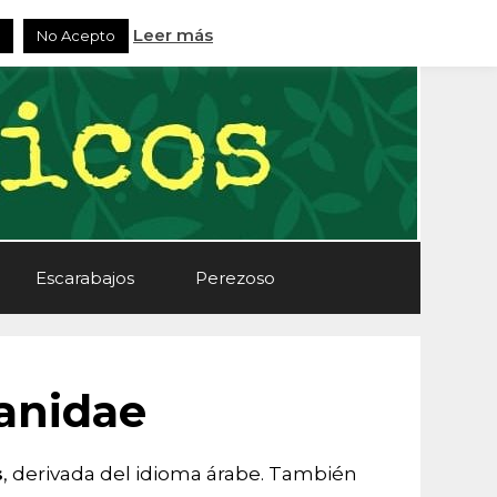
Leer más
No Acepto
Escarabajos
Perezoso
ranidae
s
, derivada del idioma árabe. También