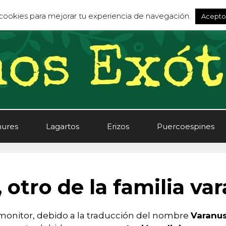
s cookies para mejorar tu experiencia de navegación.
Acepto
ures
Lagartos
Erizos
Puercoespines
 otro de la familia va
 monitor, debido a la traducción del nombre
Varanu