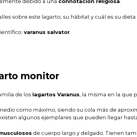
blemente debido a una
connotación religiosa
.
es sobre este lagarto, su hábitat y cuál es su dieta 
entífico:
varanus salvator
.
garto monitor
amilia de los
lagartos Varanus
, la misma en la que 
 medio como máximo, siendo su cola más de aprox
existen algunos ejemplares que pueden llegar hasta
musculosos
de cuerpo largo y delgado. Tienen tamb